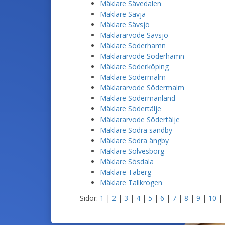
Mäklare Sävedalen
Mäklare Sävja
Mäklare Sävsjö
Mäklararvode Sävsjö
Mäklare Söderhamn
Mäklararvode Söderhamn
Mäklare Söderköping
Mäklare Södermalm
Mäklararvode Södermalm
Mäklare Södermanland
Mäklare Södertälje
Mäklararvode Södertälje
Mäklare Södra sandby
Mäklare Södra ängby
Mäklare Sölvesborg
Mäklare Sösdala
Mäklare Taberg
Mäklare Tallkrogen
Sidor:
1
|
2
|
3
|
4
|
5
|
6
|
7
|
8
|
9
|
10
|