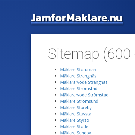
Jamfor
Maklare.nu
Sitemap (600 
Mäklare Storuman
Mäklare Strängnäs
Mäklararvode Strängnäs
Mäklare Strömstad
Mäklararvode Strömstad
Mäklare Strömsund
Mäklare Stureby
Mäklare Stuvsta
Mäklare Styrsö
Mäklare Stöde
Mäklare Sundby