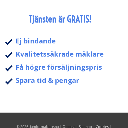
Tjänsten är GRATIS!
Ej bindande
Kvalitetssäkrade mäklare
Få högre försäljningspris
Spara tid & pengar
© 2026, Jamformaklare.nu |
Om oss
|
Sitemap
|
Cookies
|