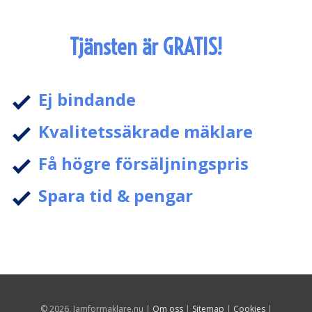
Tjänsten är GRATIS!
Ej bindande
Kvalitetssäkrade mäklare
Få högre försäljningspris
Spara tid & pengar
© 2026, Jamformaklare.nu |
Om oss
|
Sitemap
|
Cookies
|