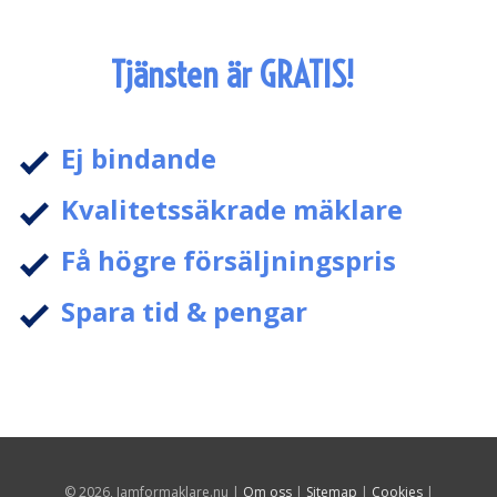
Tjänsten är GRATIS!
Ej bindande
Kvalitetssäkrade mäklare
Få högre försäljningspris
Spara tid & pengar
© 2026, Jamformaklare.nu |
Om oss
|
Sitemap
|
Cookies
|