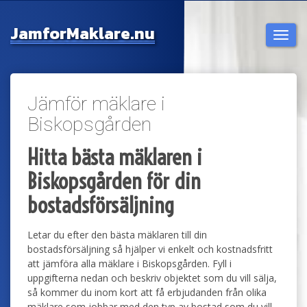
Jamfor
Maklare.nu
Togg
navi
Jämför mäklare i
Biskopsgården
Hitta bästa mäklaren i
Biskopsgården för din
bostadsförsäljning
Letar du efter den bästa mäklaren till din
bostadsförsäljning så hjälper vi enkelt och kostnadsfritt
att jämföra alla mäklare i Biskopsgården. Fyll i
uppgifterna nedan och beskriv objektet som du vill sälja,
så kommer du inom kort att få erbjudanden från olika
mäklare som jobbar med den typ av bostad som du vill