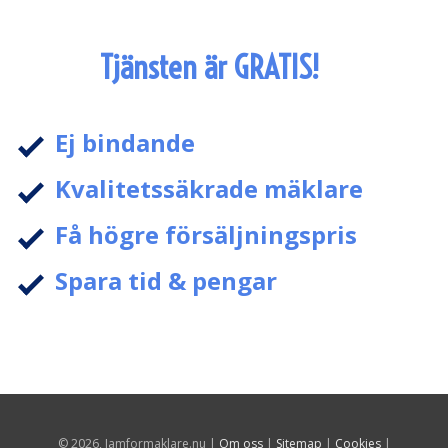
Tjänsten är GRATIS!
Ej bindande
Kvalitetssäkrade mäklare
Få högre försäljningspris
Spara tid & pengar
© 2026, Jamformaklare.nu |
Om oss
|
Sitemap
|
Cookies
|